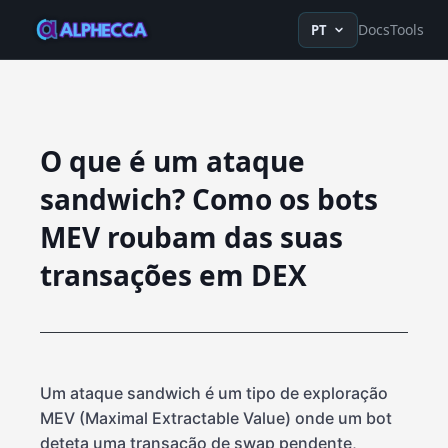
en
ru
fr
ko
de
tr
zh-Hans
z
Docs
Tools
PT
O que é um ataque
sandwich? Como os bots
MEV roubam das suas
transações em DEX
Um ataque sandwich é um tipo de exploração
MEV (Maximal Extractable Value) onde um bot
deteta uma transação de swap pendente,