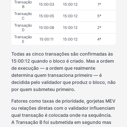
Transação
15:00:03
15:00:12
1ª
B
Transação
15:00:05
15:00:12
5ª
C
Transação
15:00:08
15:00:12
2ª
D
Transação
15:00:11
15:00:12
4ª
E
Todas as cinco transações são confirmadas às
15:00:12 quando o bloco é criado. Mas a ordem
de execução — a ordem que realmente
determina quem transaciona primeiro — é
decidida pelo validador que produz o bloco, não
por quem submeteu primeiro.
Fatores como taxas de prioridade, gorjetas MEV
ou relações diretas com o validador influenciam
qual transação é colocada onde na sequência.
A Transação B foi submetida em segundo mas