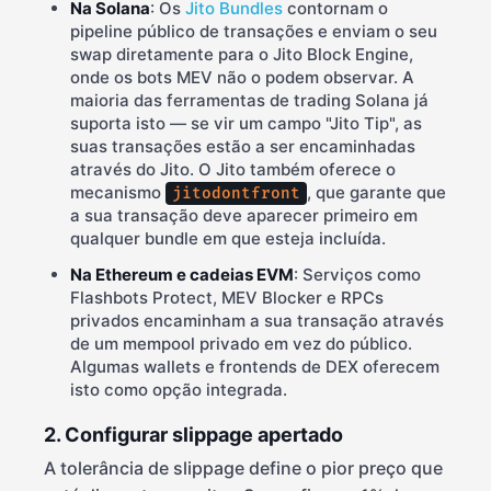
Na Solana
: Os
Jito Bundles
contornam o
pipeline público de transações e enviam o seu
swap diretamente para o Jito Block Engine,
onde os bots MEV não o podem observar. A
maioria das ferramentas de trading Solana já
suporta isto — se vir um campo "Jito Tip", as
suas transações estão a ser encaminhadas
através do Jito. O Jito também oferece o
mecanismo
, que garante que
jitodontfront
a sua transação deve aparecer primeiro em
qualquer bundle em que esteja incluída.
Na Ethereum e cadeias EVM
: Serviços como
Flashbots Protect, MEV Blocker e RPCs
privados encaminham a sua transação através
de um mempool privado em vez do público.
Algumas wallets e frontends de DEX oferecem
isto como opção integrada.
2. Configurar slippage apertado
A tolerância de slippage define o pior preço que