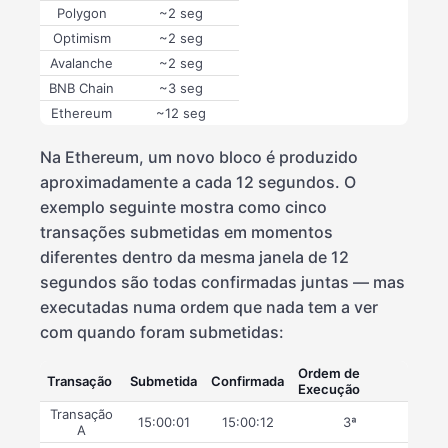
Polygon
~2 seg
Optimism
~2 seg
Avalanche
~2 seg
BNB Chain
~3 seg
Ethereum
~12 seg
Na Ethereum, um novo bloco é produzido
aproximadamente a cada 12 segundos. O
exemplo seguinte mostra como cinco
transações submetidas em momentos
diferentes dentro da mesma janela de 12
segundos são todas confirmadas juntas — mas
executadas numa ordem que nada tem a ver
com quando foram submetidas:
Ordem de
Transação
Submetida
Confirmada
Execução
Transação
15:00:01
15:00:12
3ª
A