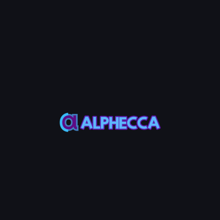
5단계: 지토 팁 설정
필드
설명
지토 MEV 팁 선택
프리셋 팁 금액 
직접 입력
원하는 팁 금액 
💡 Note
지토 팁은 번들 트랜잭션 생성을 위해
은 0.000001 SOL입니다.
6단계: 토큰 수신 주소 입력 (선