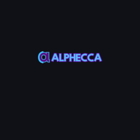
カスタム
希望のチップ金額を直接入力
💡 Note
Jito Tipは、バンドルトランザクションを作成するためにJito
ネットワークに支払う手数料です。最小金額は0.000001
SOLです。
ステップ6：トークン受信アドレスを入力（オプショ
ン）
購入したトークンを特定のウォレットに送信するには、受信アド
レスを入力してください。
💡 Note
このアドレスにはトークンATAアカウントが必要です。