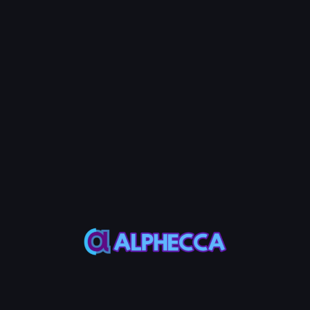
Select All
インポートしたすべてのアカウントを選択します
Select Freezable
凍結可能なアカウントのみを自動的に選択します
Deselect
すべての選択を解除します
ステップ5：アカウント凍結
'アカウント凍結'をクリックし、ウォレットアプリでトランザクシ
ョンを承認してください。
ステップ6：結果確認
トランザクションが完了すると、トランザクション署名が表示さ
れ、アカウントステータスが'Freeze Success'に更新されます。
アカウント凍結 FAQ
アカウント凍結はどのように機能しますか？