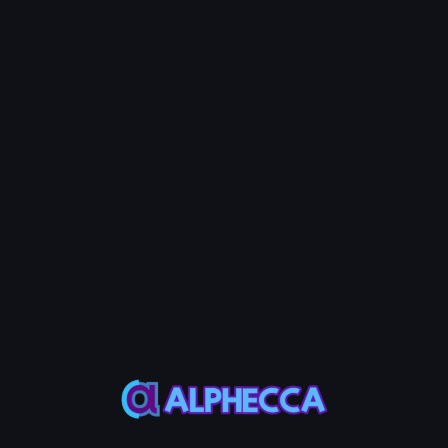
ステップ2：Pump PDAタ
回収するPDAタイプを選択してくだ
タイプ
説明
Total
Pump.Fun PDAとP
Pump.Fun
Pump.Fun PDAのみ
PumpSwap
PumpSwap PDAの
ステップ3：レント回収
'レント回収'をクリックし、ウォレ