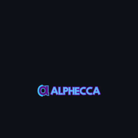
Seleccionar Propina
Elegir entre cantidades de propina
Jito
preestablecidas
Ingresar la cantidad de propina deseada
Personalizado
directamente
💡 Note
La Propina Jito es una tarifa pagada a la red Jito para
crear transacciones agrupadas. La cantidad mínima es
0.000001 SOL.
Paso 6: Ingresar Dirección de Recepción de
Tokens (Opcional)
Ingresa una dirección de recepción para enviar los tokens
comprados a una wallet específica.
💡 Note