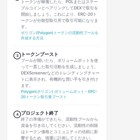
トークンが稼働したら、POLまたはステー
ブルコインとペアリングしてDEXで取引を
開始しましょう。これにより、ERC-20ト
ークンが分散型取引所で取引可能になりま
す。
ポリゴン(Polygon)トークンの流動性プールを
作成する方法
トークンブースト
3
プールが開いたら、ボリュームボットを使
って一貫した取引活動を生成しましょう。
DEXScreenerなどのトレンディングチャー
トに表示され、有機的な買い手を引き付け
ます。
Polygon(ポリゴン) ボリュームボット - ERC-
20トークン取引量ブースト
プロジェクト終了
4
終了の準備ができたら、流動性プールから
資金を引き出してください。流動性の削除
はトークン価格とコミュニティの信頼に影
響するため、慎重に計画してください。