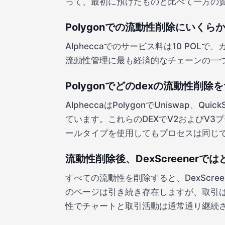
って、最初に預けたものと比べて一方の
Polygonでの流動性削除にいくら
Alpheccaでのサービス料は10 POL
流動性管理に最も経済的なチェーンの一
Polygonでどのdexの流動性削
AlpheccaはPolygonでUniswap、
ています。これらのDEXでV2およびV3
ールタイプを使用してもプロセスは同じ
流動性削除後、DexScreener
すべての流動性を削除すると、DexScree
のページは引き続き存在しますが、取引
性でチャートと取引活動は通常通り継続