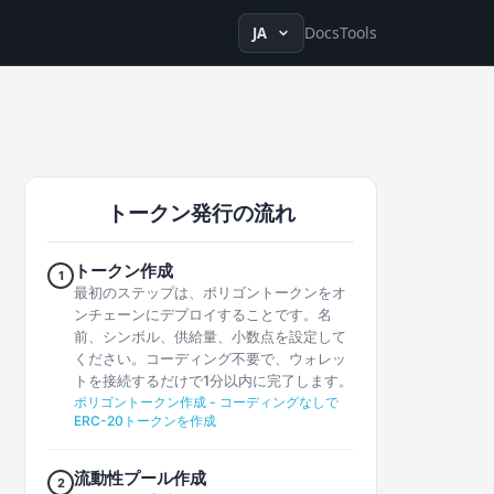
en
ru
fr
ko
de
tr
zh-Hans
zh-Hant
ja
vi
es
Docs
Tools
JA
トークン発行の流れ
トークン作成
1
最初のステップは、ポリゴントークンをオ
ンチェーンにデプロイすることです。名
前、シンボル、供給量、小数点を設定して
ください。コーディング不要で、ウォレッ
トを接続するだけで1分以内に完了します。
ポリゴントークン作成 - コーディングなしで
ERC-20トークンを作成
流動性プール作成
2