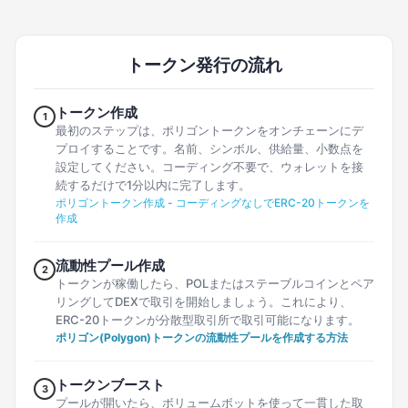
トークン発行の流れ
トークン作成
1
最初のステップは、ポリゴントークンをオンチェーンにデ
プロイすることです。名前、シンボル、供給量、小数点を
設定してください。コーディング不要で、ウォレットを接
続するだけで1分以内に完了します。
ポリゴントークン作成 - コーディングなしでERC-20トークンを
作成
流動性プール作成
2
トークンが稼働したら、POLまたはステーブルコインとペア
リングしてDEXで取引を開始しましょう。これにより、
ERC-20トークンが分散型取引所で取引可能になります。
ポリゴン(Polygon)トークンの流動性プールを作成する方法
トークンブースト
3
プールが開いたら、ボリュームボットを使って一貫した取