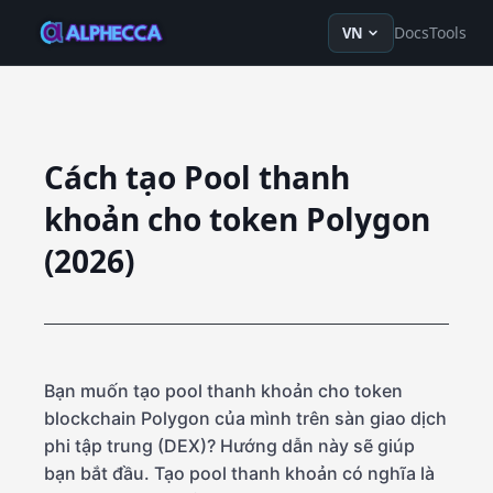
en
ru
fr
ko
de
tr
zh-Hans
z
Docs
Tools
VN
Cách tạo Pool thanh
khoản cho token Polygon
(2026)
Bạn muốn tạo pool thanh khoản cho token
blockchain Polygon của mình trên sàn giao dịch
phi tập trung (DEX)? Hướng dẫn này sẽ giúp
bạn bắt đầu. Tạo pool thanh khoản có nghĩa là