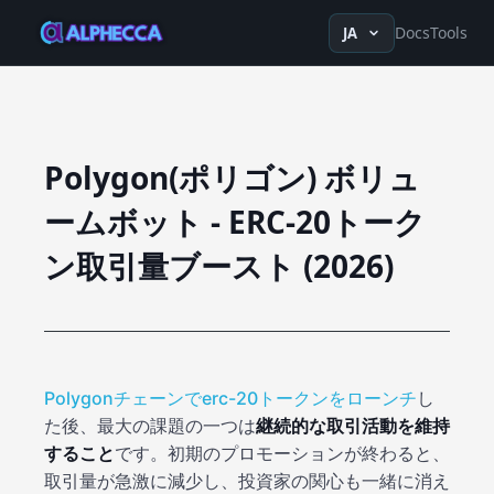
en
ru
fr
ko
de
tr
zh-Hans
z
Docs
Tools
JA
Polygon(ポリゴン) ボリュ
ームボット - ERC-20トーク
ン取引量ブースト (2026)
Polygonチェーンでerc-20トークンをローンチ
し
た後、最大の課題の一つは
継続的な取引活動を維持
すること
です。初期のプロモーションが終わると、
取引量が急激に減少し、投資家の関心も一緒に消え