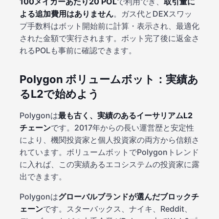
100メイカーあたり20 POL
で利用でき、
取引量に
よる追加費用はありません
。ガス代とDEXスワッ
プ手数料はボット開始前に計算・表示され、最適化
された金額で実行されます。ボット完了後に返金さ
れるPOLも事前に確認できます。
Polygon ボリュームボット：実績あ
るL2で始めよう
Polygonは
最も古く、実績のあるイーサリアムL2
チェーン
です。2017年からの長い運営歴と安定性
により、機関投資家と個人投資家の両方から信頼さ
れています。ボリュームボットでPolygonトレンド
に入れば、この実績あるエコシステムの投資家に露
出できます。
Polygonは
グローバルブランドが選んだブロックチ
ェーン
です。スターバックス、ナイキ、Reddit、