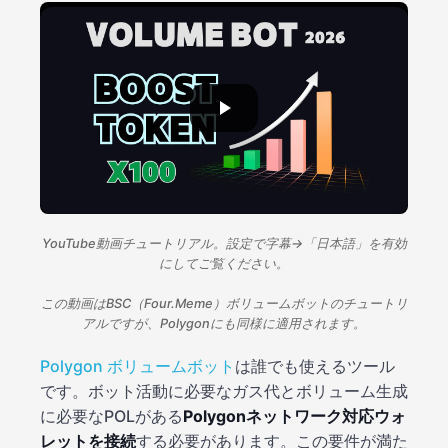
YouTube動画チュートリアル。設定で字幕→「日本語」を有効
にしてご覧ください。
この動画はBSC（Four.Meme）ボリュームボットのチュートリ
アルですが、Polygonにも同様に適用されます。
Polygon ボリュームボット
は誰でも使えるツール
です。ボット活動に必要なガス代とボリューム生成
に必要なPOLがある
Polygonネットワーク対応ウォ
レットを接続
する必要があります。この要件が満た