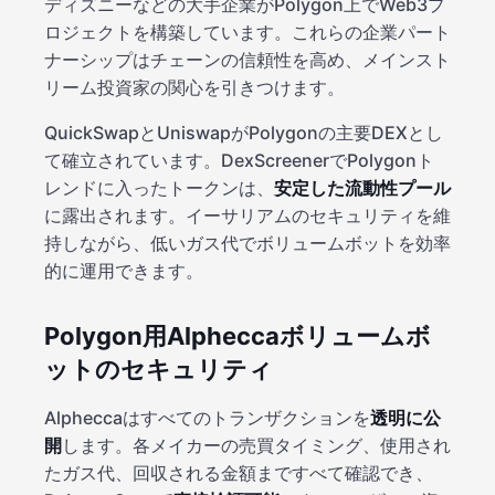
ディズニーなどの大手企業がPolygon上でWeb3プ
ロジェクトを構築しています。これらの企業パート
ナーシップはチェーンの信頼性を高め、メインスト
リーム投資家の関心を引きつけます。
QuickSwapとUniswapがPolygonの主要DEXとし
て確立されています。DexScreenerでPolygonト
レンドに入ったトークンは、
安定した流動性プール
に露出されます。イーサリアムのセキュリティを維
持しながら、低いガス代でボリュームボットを効率
的に運用できます。
Polygon用Alpheccaボリュームボ
ットのセキュリティ
Alpheccaはすべてのトランザクションを
透明に公
開
します。各メイカーの売買タイミング、使用され
たガス代、回収される金額まですべて確認でき、