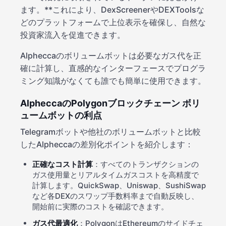
ます。**これにより、DexScreenerやDEXToolsな
どのプラットフォームで上位表示を確保し、自然な
投資家流入を促進できます。
Alpheccaのボリュームボットは必要なガス代を正
確に計算し、直感的なインターフェースでプログラ
ミング知識がなくても誰でも簡単に使用できます。
AlpheccaのPolygonブロックチェーン ボリ
ュームボットの利点
Telegramボットや他社のボリュームボットと比較
したAlpheccaの差別化ポイントを紹介します：
正確なコスト計算
：すべてのトランザクションの
ガス使用量とリアルタイムガスコストを高精度で
計算します。QuickSwap、Uniswap、SushiSwap
など各DEXのスワップ手数料率まで自動反映し、
開始前に実際のコストを確認できます。
ガス代最適化
：PolygonはEthereumのサイドチェ