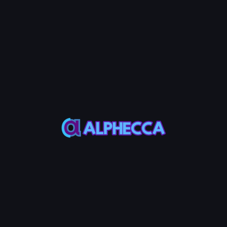
步骤4：输入租金接收地址（可选）
输入地址将回收的租金收集到特定钱包。如果不输入，回收的租金
将保留在各自的钱包中。
步骤5：输入Gas费支付钱包（可选）
输入将支付网络Gas费的钱包私钥。此功能允许您从SOL余额为0的
钱包回收租金，无需担心Gas费。如果不输入，每个钱包将自行支
付Gas费。
💡 Note
Alphecca不存储您的私钥；它们仅在您的设备上用于本地签
名。
步骤6：回收租金