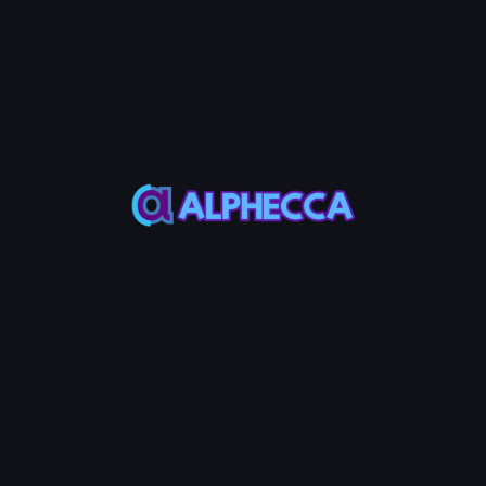
初始价格 = SOL数量 ÷ 代币数量
⚠️ Warning
创建Raydium CPMM池时，将额外扣除约0.19 SOL作为
Raydium协议费用和网络Gas费用。请确保您的SOL余额大于
输入金额 + 服务费 + 0.19 SOL。
步骤5：创建LP
点击创建LP按钮并在钱包应用中批准交易。
步骤6：确认完成
交易完成后，您可以在Transactions Log标签页中查看交易签名和
Pool ID，并通过浏览器链接直接验证。
创建流动性池 FAQ