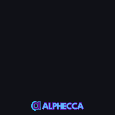
Bước 3: Chọn Ví
Chọn các ví để thu hồi tiền thuê.
Bước 4: Nhập Địa chỉ Nhận Tiền thuê (Tùy chọn)
Nhập địa chỉ để thu tiền thuê đã thu hồi vào một ví cụ thể.
Nếu không nhập, tiền thuê thu hồi sẽ ở lại trong mỗi ví tương
ứng.
Bước 5: Nhập Ví Thanh toán Phí Gas (Tùy chọn)
Nhập khóa riêng của ví sẽ thanh toán phí gas mạng. Tính
năng này cho phép bạn thu hồi tiền thuê từ các ví có số dư
SOL bằng 0 mà không lo về phí gas. Nếu không nhập, mỗi ví
sẽ tự thanh toán phí gas của mình.
💡 Note