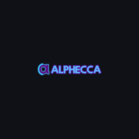
yöneten bir ekip — Alphecca Tools iht
Neler Geliştiriyoruz
Alphecca Tools, bir token projesi
ticarete kadar. Platformumuz token 
çoklu gönderici airdrop'ları ve meta
gibi gelişmiş token yönetim özellikler
Desteklenen Zincirler
Solana
ve
Ethereum, BNB Chain, B
ve Monad
dahil olmak üzere başlıca