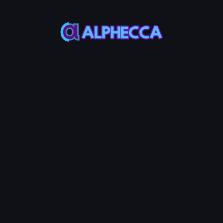
ý thanh khoản và tạo lập thị trư
Nền tảng DeFi toàn diện trên A
Create Token
Volume Booster
Công cụ Top