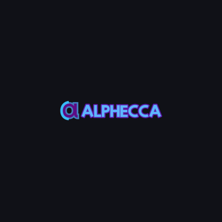
เส้นทางโทเค็นอยู่ จำนวนโทเค็นที่คาดว่าจะได้รับจะแสดงขึ้น
ขั้นตอนที่ 3: ดำเนินการ Swap
คลิกปุ่ม Swap และอนุมัติธุรกรรมในแอปกระเป๋าของคุณ
FAQ Swap
โทเค็นใดที่ฉันสามารถสวอปได้?
เฉพาะโทเค็น SPL ที่มีพูลสภาพคล่องจับคู่กับ SOL หรือ stablecoin
เท่านั้นที่สามารถสวอปได้ หากมีพูลสภาพคล่องอยู่ ปุ่ม swap จะถูกเปิด
ใช้งาน
แจ้งว่าไม่พบเส้นทาง swap
Swap Solana ของ Alphecca ใช้ราคาเสนอจาก Jupiter สิ่งนี้เกิดขึ้น
เมื่อไม่มีพูลสภาพคล่องสำหรับคู่โทเค็นหรือสภาพคล่องต่ำเกินไปที่