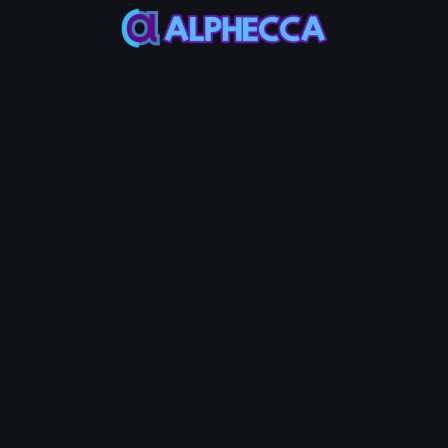
เปอร์เซ็นต์สุ่มของยอดคงเหลือระหว่างค่าต่ำสุดและสูงสุดที่ระบุ
RANDOM%
ถูกนำไปใช้กับแต่ละกระเป๋า
ขั้นตอนที่ 5: ดำเนินการสวอปหลายรายการ
เลือกกระเป๋าที่จะดำเนินการและคลิกปุ่ม 'สวอปหลายรายการ'
ธุรกรรมจะเริ่มต้น
ขั้นตอนที่ 6: ตรวจสอบบันทึกธุรกรรม
ตรวจสอบกิจกรรมของบอทในส่วน Transactions Log และควบคุม
โดยใช้ปุ่ม PAUSE และ STOP
FAQ สวอปหลายรายการ
สวอปหลายรายการคืออะไร?
สวอปหลายรายการเป็นฟีเจอร์ที่ช่วยให้คุณซื้อหรือขายโทเค็นพร้อมกัน