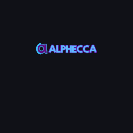
⚠️ Warning
จำนวนซื้อสูงสุดสำหรับกระเป๋าเงิน bundle ไม่สามารถเกิน
ยอดคงเหลือ SOL - 0.005 SOL
ขั้นตอนที่ 7: เลือกทิป Jito
ฟิลด์
คำอธิบาย
เลือกทิป Jito
เลือกจากจำนวนทิปที่ตั้งไว้ล่วงหน้า
ทิป Jito กำหนดเอง (SOL)
ป้อนจำนวนทิปที่กำหนดเอง
💡 Note
ทิป Jito เป็นค่าธรรมเนียมที่จ่ายให้เครือข่าย Jito สำหรับการ
สร้างธุรกรรม bundle จำนวนขั้นต่ำคือ 0.000001 SOL