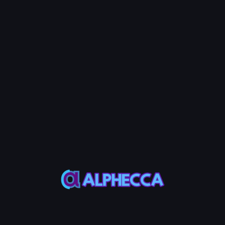
Шаг 3: Установить сумму
Используйте ползунок или кнопки 
выбрать, сколько ликвидности уд
💡 Note
Предполагаемые активы к полу
рассчитываются на основе теку
Шаг 4: Опции V3 (только 
Для позиций V3 включите переклю
накопленные торговые комиссии в