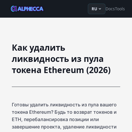
en
ru
fr
ko
de
tr
zh-Hans
z
Docs
Tools
RU
Как удалить
ликвидность из пула
токена Ethereum (2026)
Готовы удалить ликвидность из пула вашего
токена Ethereum? Будь то возврат токенов и
ETH, перебалансировка позиции или
завершение проекта, удаление ликвидности