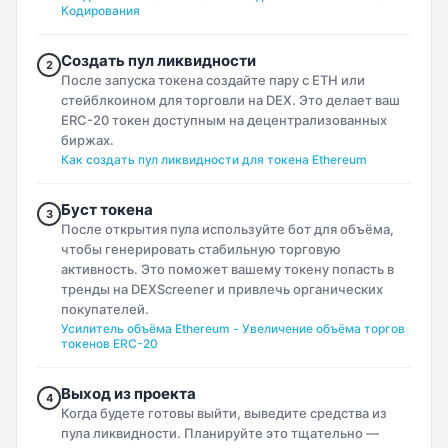
Кодирования
Создать пул ликвидности
2
После запуска токена создайте пару с ETH или
стейблкоином для торговли на DEX. Это делает ваш
ERC-20 токен доступным на децентрализованных
биржах.
Как создать пул ликвидности для токена Ethereum
Буст токена
3
После открытия пула используйте бот для объёма,
чтобы генерировать стабильную торговую
активность. Это поможет вашему токену попасть в
тренды на DEXScreener и привлечь органических
покупателей.
Усилитель объёма Ethereum - Увеличение объёма торгов
токенов ERC-20
Выход из проекта
4
Когда будете готовы выйти, выведите средства из
пула ликвидности. Планируйте это тщательно —