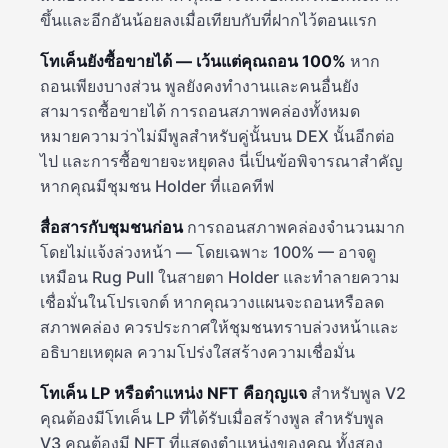
ขึ้นและอีกอันน้อยลงเมื่อเทียบกับที่ฝากไว้ตอนแรก
โทเค็นยังซื้อขายได้ — เว้นแต่คุณถอน 100%
หาก
ถอนเพียงบางส่วน พูลยังคงทำงานและคนอื่นยัง
สามารถซื้อขายได้ การถอนสภาพคล่องทั้งหมด
หมายความว่าไม่มีพูลสำหรับคู่นั้นบน DEX นั้นอีกต่อ
ไป และการซื้อขายจะหยุดลง นี่เป็นข้อพิจารณาสำคัญ
หากคุณมีชุมชน Holder ที่แอคทีฟ
สื่อสารกับชุมชนก่อน
การถอนสภาพคล่องจำนวนมาก
โดยไม่แจ้งล่วงหน้า — โดยเฉพาะ 100% — อาจดู
เหมือน Rug Pull ในสายตา Holder และทำลายความ
เชื่อมั่นในโปรเจกต์ หากคุณวางแผนจะถอนหรือลด
สภาพคล่อง ควรประกาศให้ชุมชนทราบล่วงหน้าและ
อธิบายเหตุผล ความโปร่งใสสร้างความเชื่อมั่น
โทเค็น LP หรือตำแหน่ง NFT คือกุญแจ
สำหรับพูล V2
คุณต้องมีโทเค็น LP ที่ได้รับเมื่อสร้างพูล สำหรับพูล
V3 คุณต้องมี NFT ที่แสดงตำแหน่งของคุณ ทั้งสอง