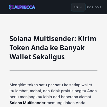
en
ru
fr
ko
de
tr
zh-Hans
z
Docs
Tools
ID
Solana Multisender: Kirim
Token Anda ke Banyak
Wallet Sekaligus
Mengirim token satu per satu ke setiap wallet
itu lambat, mahal, dan tidak praktis begitu Anda
perlu menjangkau lebih dari beberapa alamat.
Solana Multisender
memungkinkan Anda