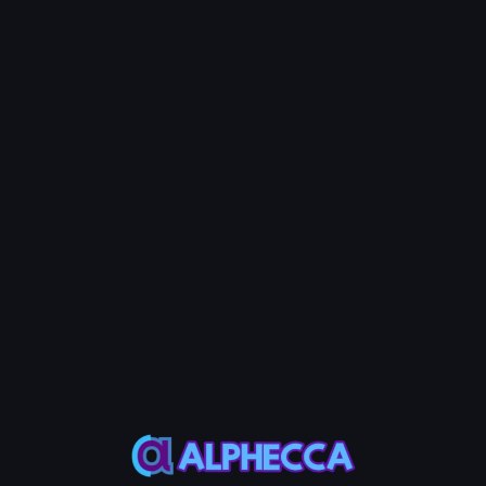
metadata, dan pengelolaan authority.
Chain EVM (Ethereum, BNB Chain, Base, Polygon,
Arbitrum, Avalanche, Optimism, Monad)
Pada chain yang kompatibel dengan EVM, kami mendukung
fitur smart contract tingkat lanjut termasuk pembuatan token
ERC-20/BEP-20, konfigurasi pajak beli/jual, anti-bot, anti-
whale, blacklist, mint, dan pause. Token yang di-deploy
secara otomatis diverifikasi di block explorer chain terkait dan
dapat langsung diperdagangkan di DEX seperti Uniswap dan
PancakeSwap. Volume bot dan multisender bekerja secara
identik di semua chain EVM.
Alat Utama
Tautan Cepat ke Alat Utama
Chain
Token Creator
Volume Bot