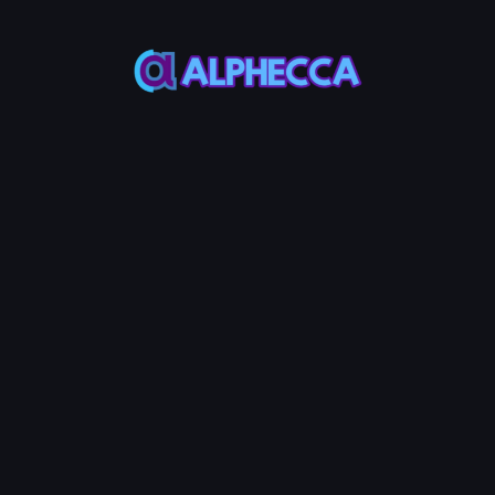
orial
Step Guide
Token BNB Chain Anda
emperdagangkan token BEP-20 Anda di BNB Chain dengan fitur bl