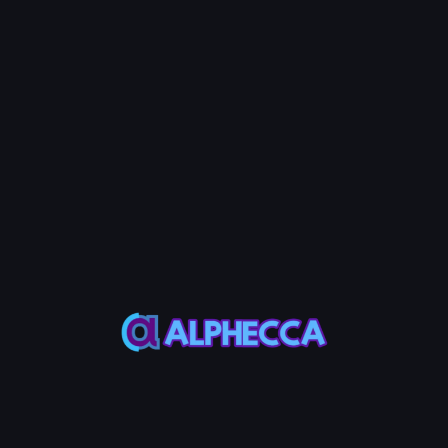
方法
説明
ファイルアップ
ウォレットアドレスを含む.csv、.txt、.jsonファイル
ロード
をアップロード
手動入力
アドレスリストを入力欄に直接貼り付け
ステップ5：金額を設定
オプション
説明
手動入力
各受信者の金額を個別に入力
固定金額
すべての受信者に同じ金額を適用
ランダム金額
指定範囲内でランダムな金額を適用
ステップ6：トークンを送信
'トークン送信'ボタンをクリックし、ウォレットでトランザクショ
ンを承認してください。