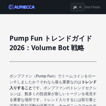
en
ru
fr
ko
de
tr
zh-Hans
z
Docs
Tools
JA
Pump Fun トレンドガイド
2026：Volume Bot 戦略
ポンプファン（Pump Fun）でミームコインをロー
ンチしましたか？それなら最も重要なのは
トレンド
入りすること
です。ポンプファンのトレンドセクシ
ョンは、数多くの投資家が新しいトークンを発見す
る重要な場所です。トレンド入りするには取引量と
活発な取引活動が必要です。オーガニックマーケテ