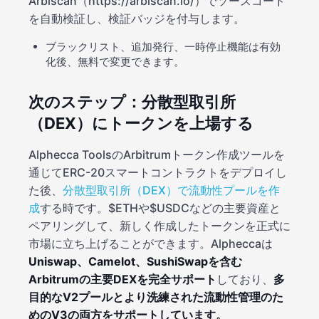
Arbiscan（https:/
/arbiscan.io/）でソースコード
を自動検証し、検証バッジを付与します。
ブラックリスト、追加発行、一時停止機能は有効
化後、無料で変更できます。
次のステップ：分散型取引所
（DEX）にトークンを上場する
Alphecca ToolsのArbitrumトークン作成ツールを
通じてERC-20スマートコントラクトをデプロイし
た後、
分散型取引所（DEX）で流動性プールを作
成
する時です。$ETHや$USDCなどの主要資産と
ペアリングして、新しく作成したトークンを正式に
市場に立ち上げることができます。Alpheccaは
Uniswap、Camelot、SushiSwapを含む
Arbitrumの主要DEXを完全サポート
しており、
多
目的なV2プールとより洗練された流動性管理のた
めのV3の両方をサポートしています。