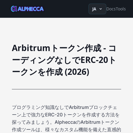
en
ru
fr
ko
de
tr
zh-Hans
z
Docs
Tools
JA
Arbitrumトークン作成 - コ
ーディングなしでERC-20ト
ークンを作成 (2026)
プログラミング知識なしでArbitrumブロックチェ
ーン上で強力なERC-20トークンを作成する方法を
探ってみましょう。AlpheccaのArbitrumトークン
作成ツールは、様々なカスタム機能を備えた直感的