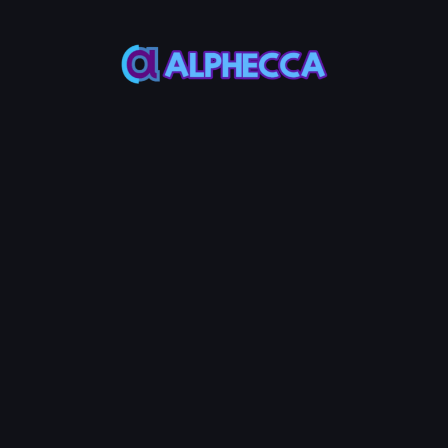
orial
Step Guide
nsferts de Votre Token Arbitrum
nsferts de votre token ERC-20 sur Arbitrum avec la fonctionnalit