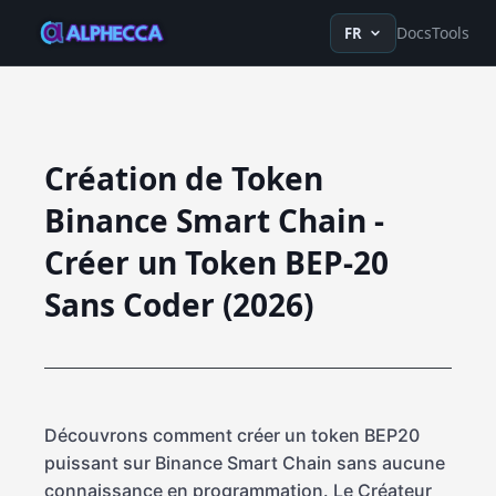
en
ru
fr
ko
de
tr
zh-Hans
z
Docs
Tools
FR
Création de Token
Binance Smart Chain -
Créer un Token BEP-20
Sans Coder (2026)
Découvrons comment créer un token BEP20
puissant sur Binance Smart Chain sans aucune
connaissance en programmation. Le Créateur