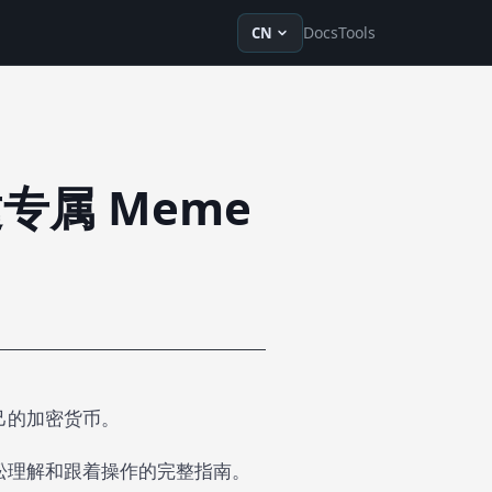
en
ru
fr
ko
de
tr
zh-Hans
zh-Hant
ja
vi
es
Docs
Tools
CN
专属 Meme
己的加密货币。
松理解和跟着操作的完整指南。