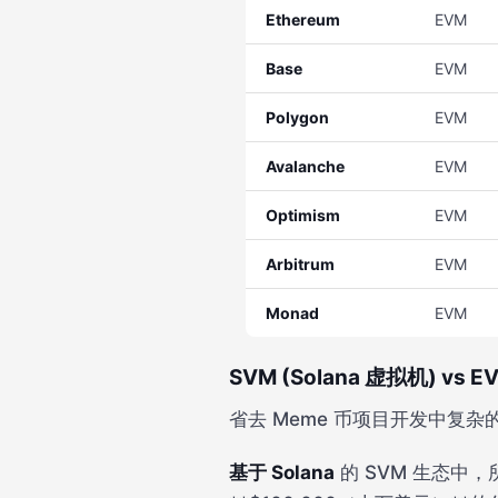
Ethereum
EVM
Base
EVM
Polygon
EVM
Avalanche
EVM
Optimism
EVM
Arbitrum
EVM
Monad
EVM
SVM (Solana 虚拟机) vs
省去 Meme 币项目开发中复
基于 Solana
的 SVM 生态中，