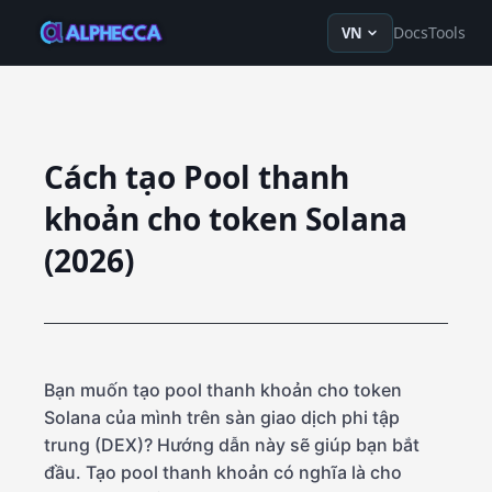
en
ru
fr
ko
de
tr
zh-Hans
z
Docs
Tools
VN
Cách tạo Pool thanh
khoản cho token Solana
(2026)
Bạn muốn tạo pool thanh khoản cho token
Solana của mình trên sàn giao dịch phi tập
trung (DEX)? Hướng dẫn này sẽ giúp bạn bắt
đầu. Tạo pool thanh khoản có nghĩa là cho