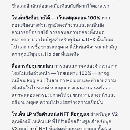
ขึ้นและอีกอันน้อยลงเมื่อเทียบกับที่ฝากไว้ตอนแรก
โทเค็นยังซื้อขายได้ — เว้นแต่คุณถอน 100%
หาก
ถอนเพียงบางส่วน พูลยังคงทำงานและคนอื่นยัง
สามารถซื้อขายได้ การถอนสภาพคล่องทั้งหมด
หมายความว่าไม่มีพูลสำหรับคู่นั้นบน DEX นั้นอีกต่อ
ไป และการซื้อขายจะหยุดลง นี่เป็นข้อพิจารณาสำคัญ
หากคุณมีชุมชน Holder ที่แอคทีฟ
สื่อสารกับชุมชนก่อน
การถอนสภาพคล่องจำนวนมาก
โดยไม่แจ้งล่วงหน้า — โดยเฉพาะ 100% — อาจดู
เหมือน Rug Pull ในสายตา Holder และทำลายความ
เชื่อมั่นในโปรเจกต์ หากคุณวางแผนจะถอนหรือลด
สภาพคล่อง ควรประกาศให้ชุมชนทราบล่วงหน้าและ
อธิบายเหตุผล ความโปร่งใสสร้างความเชื่อมั่น
โทเค็น LP หรือตำแหน่ง NFT คือกุญแจ
สำหรับพูล V2
คุณต้องมีโทเค็น LP ที่ได้รับเมื่อสร้างพูล สำหรับพูล
V3 คุณต้องมี NFT ที่แสดงตำแหน่งของคุณ ทั้งสอง