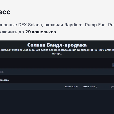
есс
сновные DEX Solana, включая Raydium, Pump.Fun, P
ключить до
29 кошельков
.