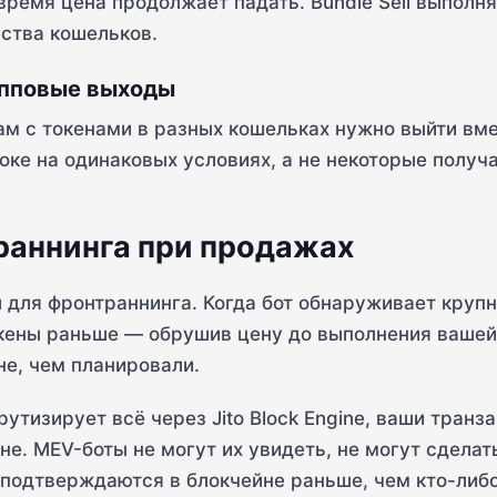
время цена продолжает падать. Bundle Sell выполн
ества кошельков.
упповые выходы
ам с токенами в разных кошельках нужно выйти вме
оке на одинаковых условиях, а не некоторые получ
раннинга при продажах
 для фронтраннинга. Когда бот обнаруживает кру
кены раньше — обрушив цену до выполнения вашей
не, чем планировали.
рутизирует всё через Jito Block Engine, ваши транз
е. MEV-боты не могут их увидеть, не могут сделат
подтверждаются в блокчейне раньше, чем кто-либо 