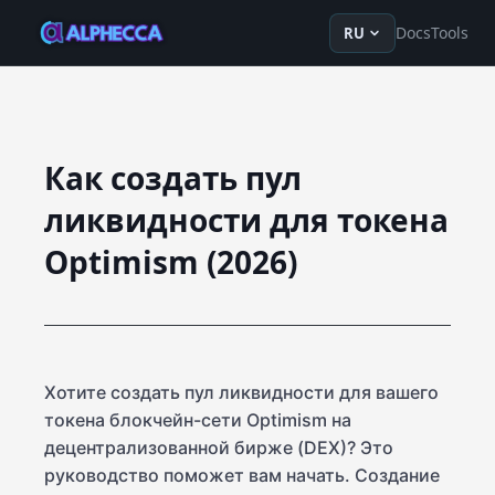
en
ru
fr
ko
de
tr
zh-Hans
z
Docs
Tools
RU
Как создать пул
ликвидности для токена
Optimism (2026)
Хотите создать пул ликвидности для вашего
токена блокчейн-сети Optimism на
децентрализованной бирже (DEX)? Это
руководство поможет вам начать. Создание