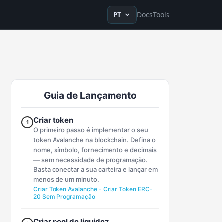
en
ru
fr
ko
de
tr
zh-Hans
zh-Hant
ja
vi
es
Docs
Tools
PT
Guia de Lançamento
Criar token
1
O primeiro passo é implementar o seu
token Avalanche na blockchain. Defina o
nome, símbolo, fornecimento e decimais
— sem necessidade de programação.
Basta conectar a sua carteira e lançar em
menos de um minuto.
Criar Token Avalanche - Criar Token ERC-
20 Sem Programação
Criar pool de liquidez