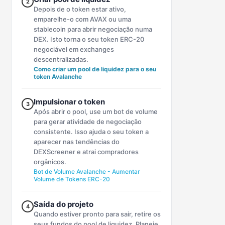
2
Depois de o token estar ativo,
emparelhe-o com AVAX ou uma
stablecoin para abrir negociação numa
DEX. Isto torna o seu token ERC-20
negociável em exchanges
descentralizadas.
Como criar um pool de liquidez para o seu
token Avalanche
Impulsionar o token
3
Após abrir o pool, use um bot de volume
para gerar atividade de negociação
consistente. Isso ajuda o seu token a
aparecer nas tendências do
DEXScreener e atrai compradores
orgânicos.
Bot de Volume Avalanche - Aumentar
Volume de Tokens ERC-20
Saída do projeto
4
Quando estiver pronto para sair, retire os
seus fundos do pool de liquidez. Planeie