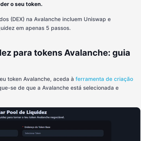
er o seu token.
ados (DEX) na Avalanche incluem Uniswap e
iquidez em apenas 5 passos.
idez para tokens Avalanche: guia
 seu token Avalanche, aceda à
ferramenta de criação
fique-se de que a Avalanche está selecionada e