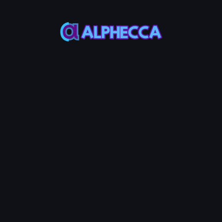
orial
Step Guide
ンにアンチボット保護を有効化
ボット機能でオプティミズムのERC-20トークンをMEVボットやスナイ