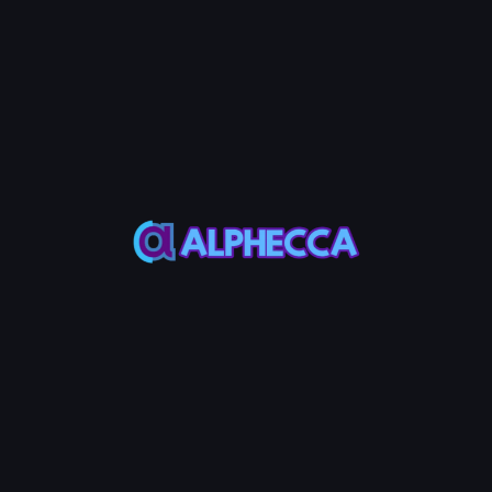
Option
Beschreibung
Select All
Wählt alle importierten Konten aus
Select
Wählt automatisch nur Konten aus, die entsperrt
Unfreezable
werden können
Deselect
Hebt alle Auswahlen auf
Schritt 5: Konten entsperren
Klicken Sie auf 'Konto Entsperren' und genehmigen Sie die
Transaktion in Ihrer Wallet-App.
Schritt 6: Ergebnis überprüfen
Wenn Transaktionen abgeschlossen sind, werden die
Transaktionssignaturen angezeigt und der Kontostatus wird
auf 'Unfreeze Success' aktualisiert.