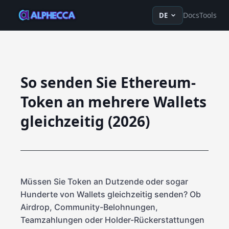
en
ru
fr
ko
de
tr
zh-Hans
z
Docs
Tools
DE
So senden Sie Ethereum-
Token an mehrere Wallets
gleichzeitig (2026)
Müssen Sie Token an Dutzende oder sogar
Hunderte von Wallets gleichzeitig senden? Ob
Airdrop, Community-Belohnungen,
Teamzahlungen oder Holder-Rückerstattungen